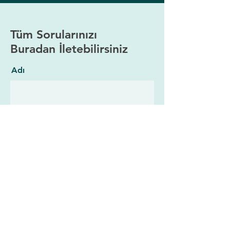
Tüm Sorularınızı
Buradan İletebilirsiniz
Adı
Soyadı
E-posta
Mesajınızı buraya yazın...