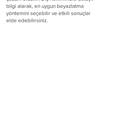
bilgi alarak, en uygun beyazlatma
yöntemini seçebilir ve etkili sonuçlar
elde edebilirsiniz.
Çalışma Saatleri
Pzt - Cum:
10.00 - 18.00
Cmt:
10.00 - 13.00
Pazar: Kapalı