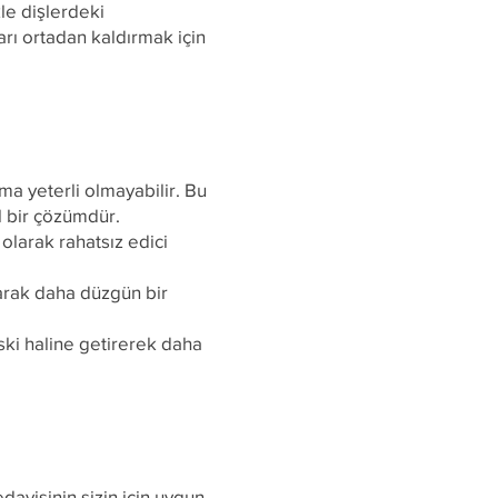
le dişlerdeki
arı ortadan kaldırmak için
a yeterli olmayabilir. Bu
l bir çözümdür.
 olarak rahatsız edici
tarak daha düzgün bir
ski haline getirerek daha
davisinin sizin için uygun