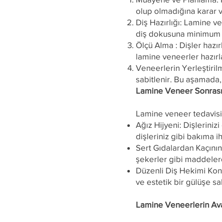
olup olmadığına karar ver
Diş Hazırlığı: Lamine v
diş dokusuna minimum d
Ölçü Alma : Dişler hazı
lamine veneerler hazırla
Veneerlerin Yerleştirilm
sabitlenir. Bu aşamada,
Lamine Veneer Sonrası
Lamine veneer tedavisi 
Ağız Hijyeni: Dişlerini
dişleriniz gibi bakıma i
Sert Gıdalardan Kaçının:
şekerler gibi maddeler
Düzenli Diş Hekimi Kont
ve estetik bir gülüşe sa
Lamine Veneerlerin Ava