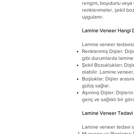
rengini, boyutunu veya ş
renklenmeler, şekil bozu
uygulanır.
Lamine Veneer Hangi D
Lamine veneer tedavisi 
Renklenmiş Dişler: Dişl
gibi durumlarda lamine 
Şekil Bozuklukları: Dişl
olabilir. Lamine veneer, 
Boşluklar: Dişler arası
gülüş sağlar.
Aşınmış Dişler: Dişleri
genç ve sağlıklı bir gö
Lamine Veneer Tedavi 
Lamine veneer tedavi sü
Muayene ve Planlama: İlk