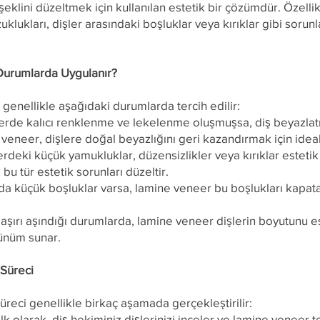
eklini düzeltmek için kullanılan estetik bir çözümdür. Özellik
klukları, dişler arasındaki boşluklar veya kırıklar gibi sorunl
urumlarda Uygulanır?
genellikle aşağıdaki durumlarda tercih edilir:
erde kalıcı renklenme ve lekelenme oluşmuşsa, diş beyazlatm
veneer, dişlere doğal beyazlığını geri kazandırmak için idea
erdeki küçük yamukluklar, düzensizlikler veya kırıklar estetik
bu tür estetik sorunları düzeltir.
nda küçük boşluklar varsa, lamine veneer bu boşlukları kapa
n aşırı aşındığı durumlarda, lamine veneer dişlerin boyutunu e
rünüm sunar.
Süreci
reci genellikle birkaç aşamada gerçekleştirilir:
 olarak, diş hekiminiz dişlerinizi inceler ve lamine veneer te