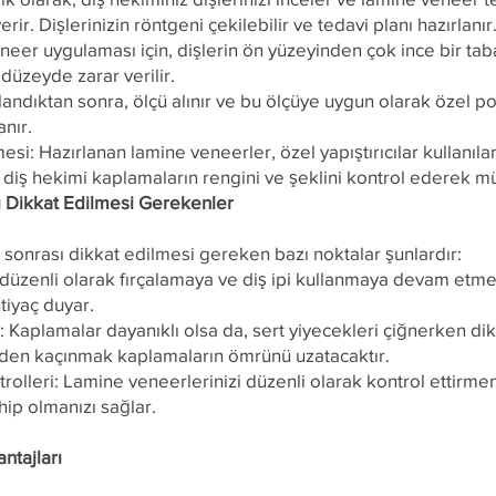
ir. Dişlerinizin röntgeni çekilebilir ve tedavi planı hazırlanır
eneer uygulaması için, dişlerin ön yüzeyinden çok ince bir tab
üzeyde zarar verilir.
rlandıktan sonra, ölçü alınır ve bu ölçüye uygun olarak özel 
nır.
esi: Hazırlanan lamine veneerler, özel yapıştırıcılar kullanıla
 diş hekimi kaplamaların rengini ve şeklini kontrol ederek 
 Dikkat Edilmesi Gerekenler
sonrası dikkat edilmesi gereken bazı noktalar şunlardır:
zi düzenli olarak fırçalamaya ve diş ipi kullanmaya devam etme
htiyaç duyar.
 Kaplamalar dayanıklı olsa da, sert yiyecekleri çiğnerken dikk
den kaçınmak kaplamaların ömrünü uzatacaktır.
rolleri: Lamine veneerlerinizi düzenli olarak kontrol ettirmen
hip olmanızı sağlar.
ntajları